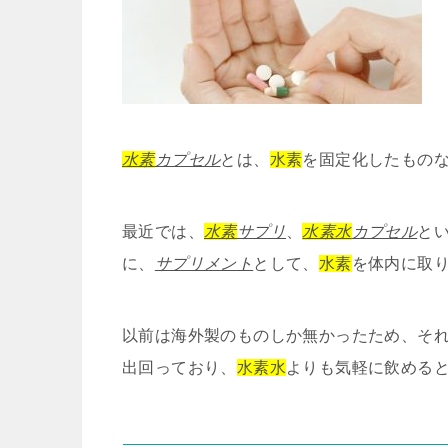
水素
カプセル
とは、
水素
を固定化したもの
最近では、
水素
サプリ
、
水素水
カプセル
と
に、
サプリメント
として、
水素
を体内に取
以前は海外製のものしか無かったため、そ
出回っており、
水素水
よりも気軽に飲める