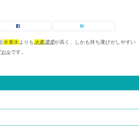
近
水素水
よりも
水素
濃度
が高く、しかも持ち運びがしやすい
プセル
です。