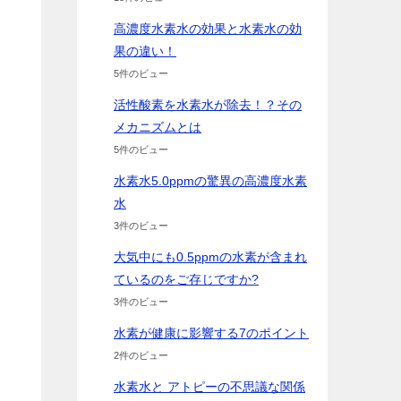
高濃度水素水の効果と水素水の効
果の違い！
5件のビュー
活性酸素を水素水が除去！？その
メカニズムとは
、
5件のビュー
水素水5.0ppmの驚異の高濃度水素
水
3件のビュー
大気中にも0.5ppmの水素が含まれ
ているのをご存じですか?
3件のビュー
水素が健康に影響する7のポイント
2件のビュー
水素水と アトピーの不思議な関係