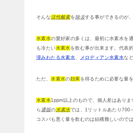
そんな
活性酸素
を
除去
する事ができるのが
水素水
の愛好家の多くは、最初に水素水を
も冷たい
水素水
を飲む事が出来ます。代表
浸みわたる水素水
、
メロディアン水素水
な
ただ、
水素水
の
効果
を得るために必要な量を
水素水
1ppm以上のもので、個人差はあり
ら
通販
の
水素水
では、1リットルあたり700
コスパも悪く量を飲むのは結構難しいので