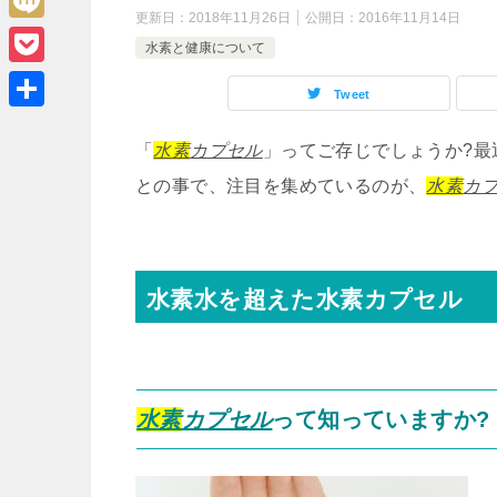
e
k
o
更新日：
2018年11月26日
公開日：
2016年11月14日
i
r
M
s
e
水素と健康について
g
n
i
t
d
P
g
e
Tweet
x
I
o
e
共
i
n
c
「
水素
カプセル
」ってご存じでしょうか?最
r
有
k
との事で、注目を集めているのが、
水素
カ
e
t
水素水を超えた水素カプセル
水素
カプセル
って知っていますか?