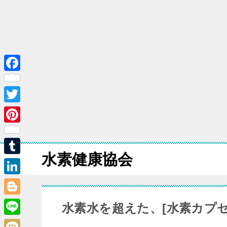
F
a
T
c
w
e
P
i
b
i
水素健康協会
t
o
T
n
t
o
u
t
L
e
k
m
e
i
B
水素水を超えた、[水素カプセ
r
b
r
n
l
L
l