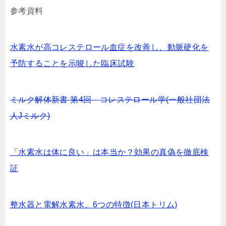
参考資料
水素水が高コレステロール血症を改善し、動脈硬化を
予防することを示唆した臨床試験
ミルク解体新書 第4回 コレステロール学(一般社団法
人Jミルク)
「水素水は体に良い」は本当か？効果の真偽を徹底検
証
整水器と電解水素水、6つの特徴(日本トリム)