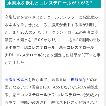
水素水を飲むとコレステロールが下がる?
高脂肪食を食べさせた、ゴールデンラットに高濃度の
水素水を飲ませたところ、脂質が低下する事が判明し
た。また20人のメタボリックシンドロームの患者に高
濃度の水素水を1日0.9から1リットルを約10週間の間飲
ます事で、総
コレステロール
、悪玉
コレステロール
(HDL
コレステロール
)などを測定した結果が低下する事
が判明した。
高濃度水素水
を飲む事で、高脂血症、
糖尿病
などの原
因となるアポリ蛋白B100、Apo Eなどが減少が確認出
来、悪玉
コレステロール
(HDL
コレステロール
)が減少す
る事で、機能が改善され、酸化ストレスが軽減されメ