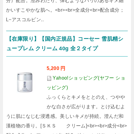
分）配合。澄みわたり、弾むようなハリのあるキメ細
かいすこやかな肌へ。<br><br>全成分<br>配合成分；
L−アスコルビン..
【在庫限り】【国内正規品】コーセー 雪肌精シ
ュープレム クリーム 40g 全２タイプ
5,200 円
Yahoo!ショッピング(ヤフー ショ
ッピング)
ふっくらとキメをととのえ、つやや
かな白さが広がります。とけ込むよ
うに肌になじむ浸透感。美しいキメが持続。澄んだ和
漢植物の香り。[ＳＫＳ クリーム]<br><br>成分<br>