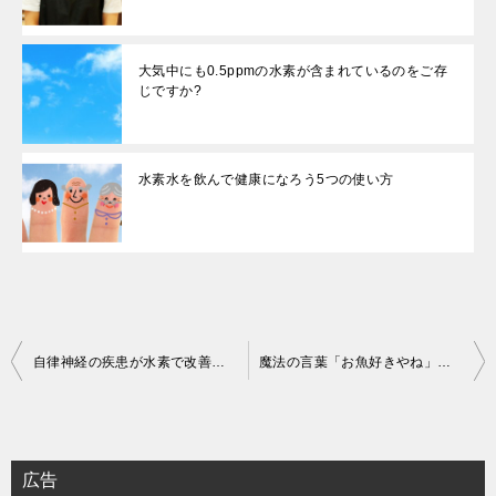
大気中にも0.5ppmの水素が含まれているのをご存
じですか?
水素水を飲んで健康になろう5つの使い方
投
自律神経の疾患が水素で改善する？
魔法の言葉「お魚好きやね」で健康的な生活をしませんか?
稿
ナ
ビ
広告