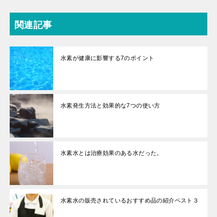
o
k
関連記事
水素が健康に影響する7のポイント
水素発生方法と効果的な7つの使い方
水素水とは治療効果のある水だった。
水素水の販売されているおすすめ品の紹介ベスト３