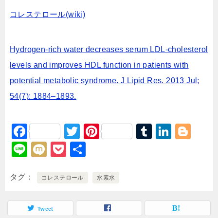
コレステロール(wiki)
Hydrogen-rich water decreases serum LDL-cholesterol
levels and improves HDL function in patients with
potential metabolic syndrome. J Lipid Res. 2013 Jul;
54(7): 1884–1893.
F
T
Pi
T
Li
Bl
a
wi
nt
u
n
o
Li
M
P
共
c
tt
er
m
k
g
n
ixi
o
有
e
er
e
bl
e
g
e
c
タグ
コレステロール
水素水
b
st
r
dI
er
k
o
n
et
Tweet