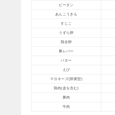
ピータン
あんこうきも
すじこ
うずら卵
鶏全卵
豚レバー
バター
えび
マヨネーズ(卵黄型)
鶏肉(皮を含む)
豚肉
牛肉