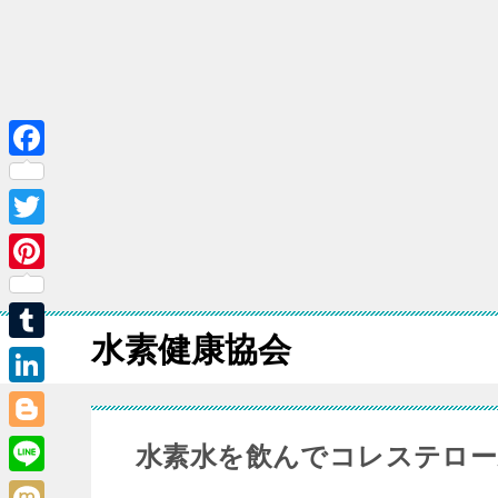
F
a
T
c
w
e
P
i
b
i
水素健康協会
t
o
T
n
t
o
u
t
L
e
k
m
e
i
B
水素水を飲んでコレステロー
r
b
r
n
l
L
l