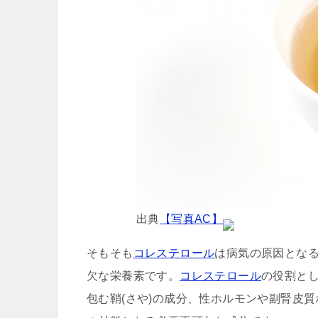
出典
【写真AC】
そもそも
コレステロール
は病気の原因とな
欠な栄養素です。
コレステロール
の役割と
包む鞘(さや)の成分、性ホルモンや副腎皮