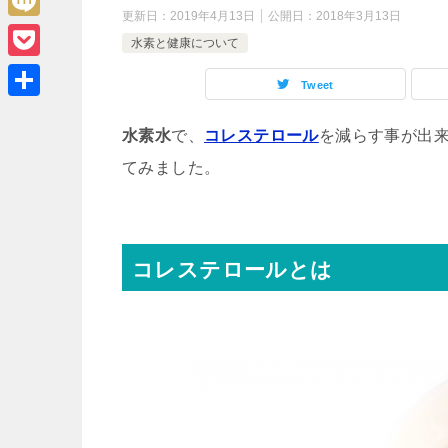
e
k
o
更新日：
2019年4月13日
公開日：
2018年3月13日
i
r
M
s
e
水素と健康について
g
n
i
t
d
P
g
e
Tweet
x
I
o
e
共
i
n
c
水素水
で、
コレステロール
を減らす事が出
r
有
k
てみました。
e
t
コレステロールとは