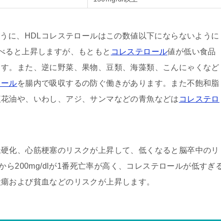
ように、HDLコレステロールはこの数値以下にならないように
べると上昇しますが、もともと
コレステロール
値が低い食品
ます。また、逆に野菜、果物、豆類、海藻類、こんにゃくなど
ロール
を腸内で吸収するの防ぐ働きがあります。また不飽和脂
紅花油や、いわし、アジ、サンマなどの青魚などは
コレステロ
脈硬化、心筋梗塞のリスクが上昇して、低くなると脳卒中のリ
ら200mg/dlが1番死亡率が高く、コレステロールが低すぎ
潰瘍および貧血などのリスクが上昇します。