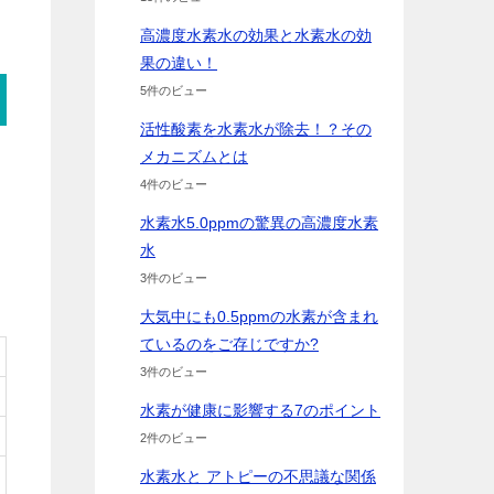
高濃度水素水の効果と水素水の効
果の違い！
5件のビュー
活性酸素を水素水が除去！？その
メカニズムとは
4件のビュー
水素水5.0ppmの驚異の高濃度水素
水
3件のビュー
大気中にも0.5ppmの水素が含まれ
ているのをご存じですか?
3件のビュー
水素が健康に影響する7のポイント
2件のビュー
水素水と アトピーの不思議な関係