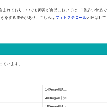
含まれており、中でも卵黄が食品においては、1番多い食品で
働きをする成分があり、こちらは
フィトステロール
と呼ばれて
っています。
140mg/dl以上
400mg/dl未満
150mg/dl以上