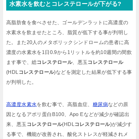
水素水を飲むとコレステロールが下がる?
高脂肪食を食べさせた、ゴールデンラットに高濃度の
水素水を飲ませたところ、脂質が低下する事が判明し
た。また20人のメタボリックシンドロームの患者に高
濃度の水素水を1日0.9から1リットルを約10週間の間飲
ます事で、総
コレステロール
、悪玉
コレステロール
(HDL
コレステロール
)などを測定した結果が低下する事
が判明した。
高濃度水素水
を飲む事で、高脂血症、
糖尿病
などの原
因となるアポリ蛋白B100、Apo Eなどが減少が確認出
来、悪玉
コレステロール
(HDL
コレステロール
)が減少す
る事で、機能が改善され、酸化ストレスが軽減されメ