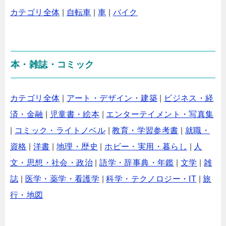
カテゴリ全体
|
自転車
|
車
|
バイク
本・雑誌・コミック
カテゴリ全体
|
アート・デザイン・建築
|
ビジネス・経
済・金融
|
児童書・絵本
|
エンターテイメント・写真集
|
コミック・ライトノベル
|
教育・学習参考書
|
就職・
資格
|
洋書
|
地理・歴史
|
ホビー・実用・暮らし
|
人
文・思想・社会・政治
|
語学・辞事典・年鑑
|
文学
|
雑
誌
|
医学・薬学・看護学
|
科学・テクノロジー・IT
|
旅
行・地図