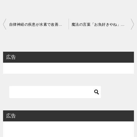
投
自律神経の疾患が水素で改善する？
魔法の言葉「お魚好きやね」で健康的な生活をしませんか?
稿
ナ
ビ
広告
ゲ
ー
シ
ョ
ン
広告