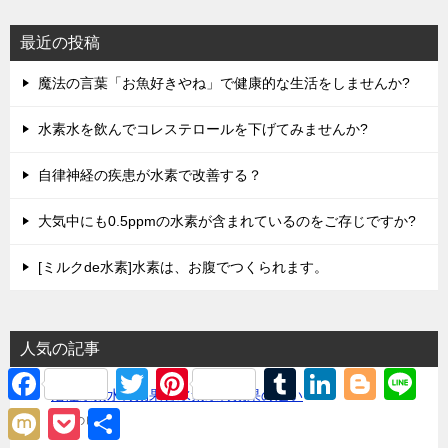
最近の投稿
魔法の言葉「お魚好きやね」で健康的な生活をしませんか?
水素水を飲んでコレステロールを下げてみませんか?
自律神経の疾患が水素で改善する？
大気中にも0.5ppmの水素が含まれているのをご存じですか?
[ミルクde水素]水素は、お腹でつくられます。
人気の記事
F
T
P
T
L
B
L
a
w
i
u
i
l
i
活性水素水の効果と水素水の効果の違い
c
i
n
m
n
o
n
M
P
共
12件のビュー
e
t
t
b
k
g
e
i
o
有
b
t
e
l
e
g
x
c