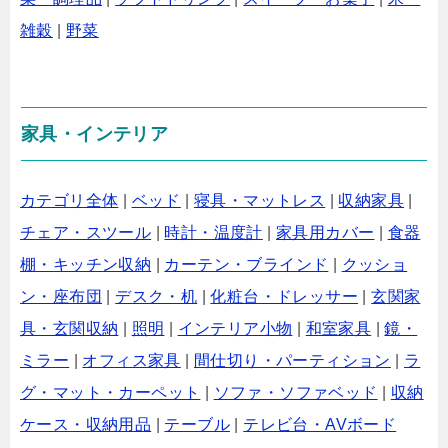
雑穀
|
野菜
家具・インテリア
カテゴリ全体
|
ベッド
|
寝具・マットレス
|
収納家具
|
チェア・スツール
|
時計・温度計
|
家具用カバー
|
食器
棚・キッチン収納
|
カーテン・ブラインド
|
クッショ
ン・座布団
|
デスク・机
|
化粧台・ドレッサー
|
玄関家
具・玄関収納
|
照明
|
インテリア小物
|
和室家具
|
鏡・
ミラー
|
オフィス家具
|
間仕切り・パーティション
|
ラ
グ・マット・カーペット
|
ソファ・ソファベッド
|
収納
ケース・収納用品
|
テーブル
|
テレビ台・AVボード