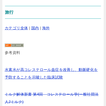
旅行
カテゴリ全体
|
国内
|
海外
参考資料
水素水が高コレステロール血症を改善し、動脈硬化を
予防することを示唆した臨床試験
ミルク解体新書 第4回 コレステロール学(一般社団法
人Jミルク)