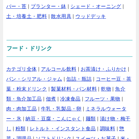
バー・苔
|
プランター・鉢
|
シェード・オーニング
|
土・培養土・肥料
|
散水用具
|
ウッドデッキ
フード・ドリンク
カテゴリ全体
|
アルコール飲料
|
お茶漬け・ふりかけ
|
パン・シリアル・ジャム
|
缶詰・瓶詰
|
コーヒー豆・茶
葉・粉末ドリンク
|
製菓材料・パン材料
|
乾物
|
魚介
類・魚介加工品
|
佃煮
|
冷凍食品
|
フルーツ・果物
|
肉・肉加工品
|
牛乳・乳製品・卵
|
ミネラルウォータ
ー・氷
|
納豆・豆腐・こんにゃく
|
麺類
|
漬け物・梅干
し
|
粉類
|
レトルト・インスタント食品
|
調味料
|
惣
菜・調理品
|
ソフトドリンク
|
スイーツ・お菓子
|
米・