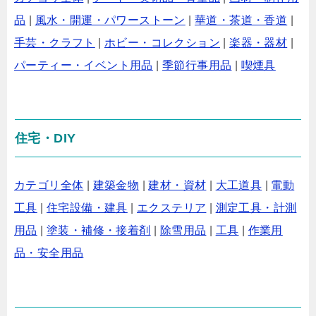
品
|
風水・開運・パワーストーン
|
華道・茶道・香道
|
手芸・クラフト
|
ホビー・コレクション
|
楽器・器材
|
パーティー・イベント用品
|
季節行事用品
|
喫煙具
住宅・DIY
カテゴリ全体
|
建築金物
|
建材・資材
|
大工道具
|
電動
工具
|
住宅設備・建具
|
エクステリア
|
測定工具・計測
用品
|
塗装・補修・接着剤
|
除雪用品
|
工具
|
作業用
品・安全用品