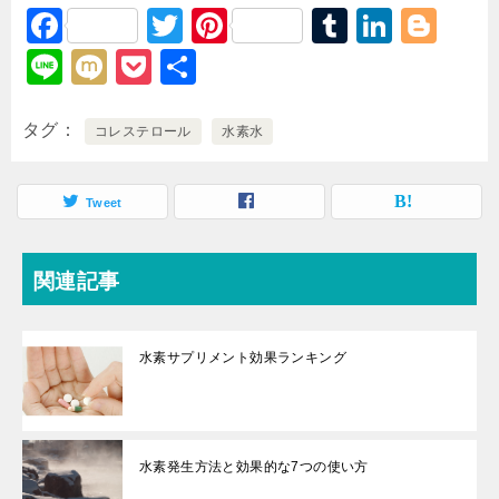
F
T
Pi
T
Li
Bl
a
wi
nt
u
n
o
Li
M
P
共
c
tt
er
m
k
g
n
ixi
o
有
e
er
e
bl
e
g
e
c
タグ
コレステロール
水素水
b
st
r
dI
er
k
o
n
et
Tweet
o
k
関連記事
水素サプリメント効果ランキング
水素発生方法と効果的な7つの使い方