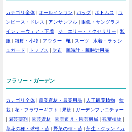
カテゴリ全体
|
オールインワン
|
バッグ
|
ボトムス
|
ワ
ンピース・ドレス
|
アンサンブル
|
眼鏡・サングラス
|
インナーウェア・下着
|
ジュエリー・アクセサリー
|
和
服
|
雑貨・小物
|
アウター
|
靴
|
スーツ
|
水着・ラッシ
ュガード
|
トップス
|
財布
|
腕時計・腕時計用品
フラワー・ガーデン
カテゴリ全体
|
農業資材・農業用品
|
人工観葉植物
|
盆
栽
|
花・フラワーギフト
|
果樹
|
ガーデンファニチャー
|
園芸薬剤
|
園芸資材
|
園芸道具・園芸機械
|
観葉植物
|
草花の種・球根・苗
|
野菜の種・苗
|
芝生・グランドカ