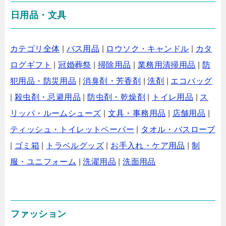
日用品・文具
カテゴリ全体
|
バス用品
|
ロウソク・キャンドル
|
カタ
ログギフト
|
冠婚葬祭
|
掃除用品
|
業務用清掃用品
|
防
犯用品・防災用品
|
消臭剤・芳香剤
|
洗剤
|
エコバッグ
|
殺虫剤・忌避用品
|
防虫剤・乾燥剤
|
トイレ用品
|
ス
リッパ・ルームシューズ
|
文具・事務用品
|
店舗用品
|
ティッシュ・トイレットペーパー
|
タオル・バスローブ
|
ゴミ箱
|
トラベルグッズ
|
お手入れ・ケア用品
|
制
服・ユニフォーム
|
洗濯用品
|
洗面用品
ファッション