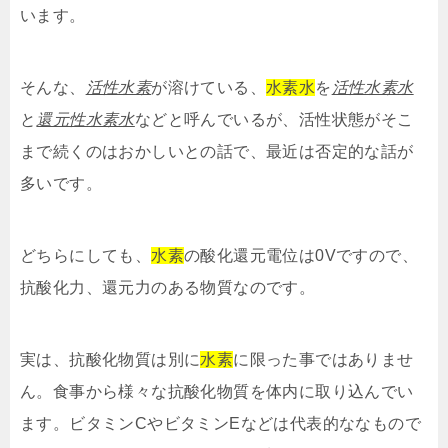
います。
そんな、
活性水素
が溶けている、
水素水
を
活性水素水
と
還元性水素水
などと呼んでいるが、活性状態がそこ
まで続くのはおかしいとの話で、最近は否定的な話が
多いです。
どちらにしても、
水素
の酸化還元電位は0Vですので、
抗酸化力、還元力のある物質なのです。
実は、抗酸化物質は別に
水素
に限った事ではありませ
ん。食事から様々な抗酸化物質を体内に取り込んでい
ます。ビタミンCやビタミンEなどは代表的ななもので