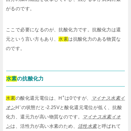
がるのです。
ここで必要になるのが、抗酸化力です。抗酸化力は還
元という言い方もあり、
水素
は抗酸化力のある物質な
のです。
水素
の抗酸化力
+
水素
の酸化還元電位は、H
は0ですが、
マイナス水素イ
–
オン
H
の状態だと-2.25Vと酸化還元電位が低く、抗酸
化力、還元力が高い物質なのです。
マイナス水素イオ
ン
は、活性力が高い水素のため、
活性水素
と呼ばれて