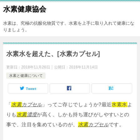
水素健康協会
水素は、究極の抗酸化物質です。水素を上手に取り入れて健康にな
りましょう。
水素水を超えた、[水素カプセル]
更新日：
2018年11月26日
公開日：
2016年11月14日
水素と健康について
Tweet
「
水素
カプセル
」ってご存じでしょうか?最近
水素水
よ
りも
水素
濃度
が高く、しかも持ち運びがしやすいとの
事で、注目を集めているのが、
水素
カプセル
です。