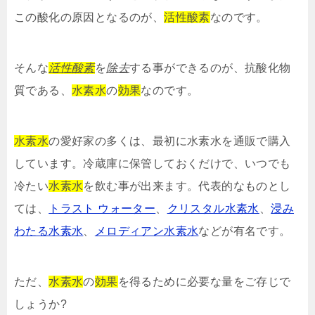
この酸化の原因となるのが、
活性酸素
なのです。
そんな
活性酸素
を
除去
する事ができるのが、抗酸化物
質である、
水素水
の
効果
なのです。
水素水
の愛好家の多くは、最初に水素水を通販で購入
しています。冷蔵庫に保管しておくだけで、いつでも
冷たい
水素水
を飲む事が出来ます。代表的なものとし
ては、
トラスト ウォーター
、
クリスタル水素水
、
浸み
わたる水素水
、
メロディアン水素水
などが有名です。
ただ、
水素水
の
効果
を得るために必要な量をご存じで
しょうか?