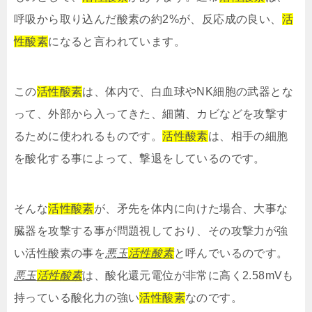
呼吸から取り込んだ酸素の約2%が、反応成の良い、
活
性酸素
になると言われています。
この
活性酸素
は、体内で、白血球やNK細胞の武器とな
って、外部から入ってきた、細菌、カビなどを攻撃す
るために使われるものです。
活性酸素
は、相手の細胞
を酸化する事によって、撃退をしているのです。
そんな
活性酸素
が、矛先を体内に向けた場合、大事な
臓器を攻撃する事が問題視しており、その攻撃力が強
い活性酸素の事を
悪玉
活性酸素
と呼んでいるのです。
悪玉
活性酸素
は、酸化還元電位が非常に高く2.58mVも
持っている酸化力の強い
活性酸素
なのです。